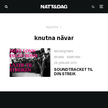
Nyeste
knutna nävar
REDAKSJONEN
·
MUSIKK
SAMFUNN
·
28. JANUAR 2015
SOUNDTRACKET TIL
DIN STREIK