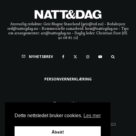
Ansvarlig redaktør: Geir Magne Staurland (geir@nd.no) • Redaksjon:
red@nattogdag.no • Kommersielle samarbeid: kom@nattogdag.no • Tips
om arrangementer: arr@nattogdag.no • Daglig leder: Christian Fure (tlf.
92 08 85 72)
NYHETSBREV
PERSONVERNERKLÆRING
Ta meg til toppen
Dette nettstedet bruker cookies.
Les mer
Alle rettigheter reservert • Copyright © Natt & Dag 2023
Ålreit!