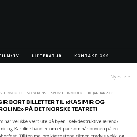
FILM/TV
LITTERATUR
KONTAKT OSS
Nyeste
SET INNHOLD
·
SCENEKUNST
SPONSET INNHOLD
·
10. JANUAR 2018
GIR BORT BILLETTER TIL «KASIMIR OG
ROLINE» PÅ DET NORSKE TEATRET!
 har vel ikke vært ute på byen i selvdestruktive ærend?
mir og Karoline handler om et par som når bunnen på en
berfest. Tilliten mellom kjærestene råtner gradvis vekk, og