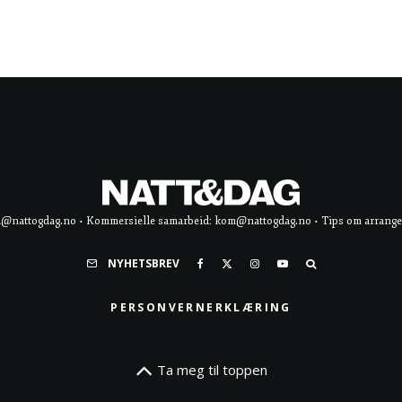
d@nattogdag.no • Kommersielle samarbeid: kom@nattogdag.no • Tips om arrangement
NYHETSBREV
PERSONVERNERKLÆRING
Ta meg til toppen