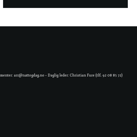
er: arr@nattogdag.no • Daglig leder: Christian Fure (tlf. 92 08 85 72)