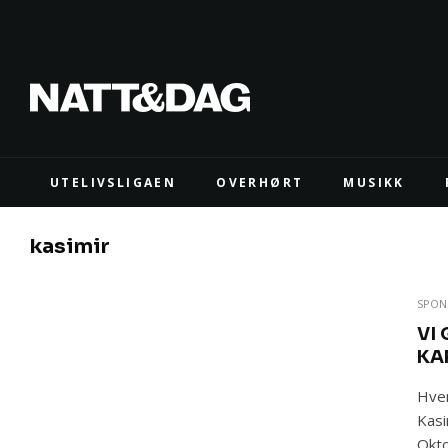
UTELIVSLIGAEN
OVERHØRT
MUSIKK
kasimir
SPON
VI 
KA
Hvem
Kasi
Okto