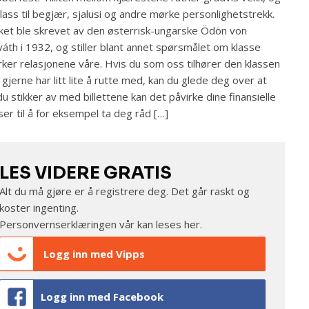
plass til begjær, sjalusi og andre mørke personlighetstrekk.
ket ble skrevet av den østerrisk-ungarske Ödön von
áth i 1932, og stiller blant annet spørsmålet om klasse
rker relasjonene våre. Hvis du som oss tilhører den klassen
gjerne har litt lite å rutte med, kan du glede deg over at
u stikker av med billettene kan det påvirke dine finansielle
ser til å for eksempel ta deg råd […]
LES VIDERE GRATIS
Alt du må gjøre er å registrere deg. Det går raskt og
koster ingenting.
Personvernserklæringen vår kan leses
her
.
Logg inn med Vipps
Logg inn med Facebook