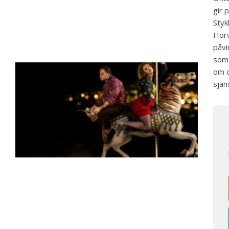
gir 
Styk
Horv
påvi
som 
om d
sjan