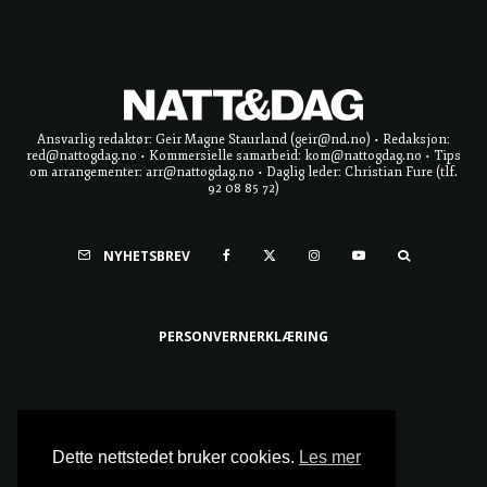
Ansvarlig redaktør: Geir Magne Staurland (geir@nd.no) • Redaksjon:
red@nattogdag.no • Kommersielle samarbeid: kom@nattogdag.no • Tips
om arrangementer: arr@nattogdag.no • Daglig leder: Christian Fure (tlf.
92 08 85 72)
NYHETSBREV
PERSONVERNERKLÆRING
Ta meg til toppen
Dette nettstedet bruker cookies.
Les mer