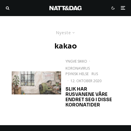
Nyeste
kakao
YNGVE SIKKO
·
KORONAVIRUS
PSYKISK HELSE
RUS
·
12. OKTOBER 2020
SLIK HAR
RUSVANENE VÅRE
ENDRET SEG I DISSE
KORONATIDER