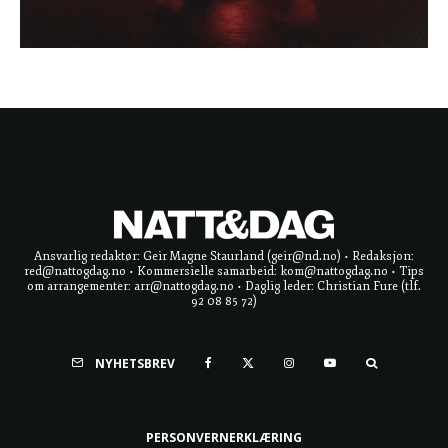
Ansvarlig redaktør: Geir Magne Staurland (geir@nd.no) • Redaksjon:
red@nattogdag.no • Kommersielle samarbeid: kom@nattogdag.no • Tips
om arrangementer: arr@nattogdag.no • Daglig leder: Christian Fure (tlf.
92 08 85 72)
NYHETSBREV
PERSONVERNERKLÆRING