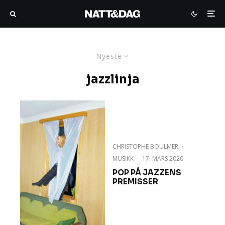
Nyeste
jazzlinja
CHRISTOPHE BOULMER
·
MUSIKK
·
17. MARS 2020
POP PÅ JAZZENS
PREMISSER