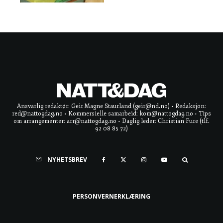
Ansvarlig redaktør: Geir Magne Staurland (geir@nd.no) • Redaksjon:
red@nattogdag.no • Kommersielle samarbeid: kom@nattogdag.no • Tips
om arrangementer: arr@nattogdag.no • Daglig leder: Christian Fure (tlf.
92 08 85 72)
NYHETSBREV
PERSONVERNERKLÆRING