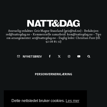
Ansvarlig redaktør: Geir Magne Staurland (geir@nd.no) • Redaksjon:
red@nattogdag.no • Kommersielle samarbeid: kom@nattogdag.no • Tips
om arrangementer: arr@nattogdag.no • Daglig leder: Christian Fure (tlf.
92 08 85 72)
NYHETSBREV
PERSONVERNERKLÆRING
Ta meg til toppen
Dette nettstedet bruker cookies.
Les mer