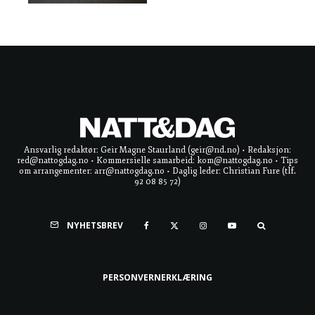
Ansvarlig redaktør: Geir Magne Staurland (geir@nd.no) • Redaksjon:
red@nattogdag.no • Kommersielle samarbeid: kom@nattogdag.no • Tips
om arrangementer: arr@nattogdag.no • Daglig leder: Christian Fure (tlf.
92 08 85 72)
NYHETSBREV
PERSONVERNERKLÆRING