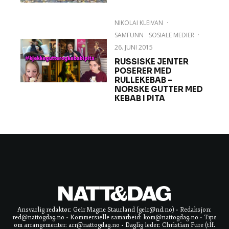
NIKOLAI KLEIVAN
·
SAMFUNN
SOSIALE MEDIER
·
26. JUNI 2015
RUSSISKE JENTER
POSERER MED
RULLEKEBAB –
NORSKE GUTTER MED
KEBAB I PITA
Ansvarlig redaktør: Geir Magne Staurland (geir@nd.no) • Redaksjon:
red@nattogdag.no • Kommersielle samarbeid: kom@nattogdag.no • Tips
om arrangementer: arr@nattogdag.no • Daglig leder: Christian Fure (tlf.