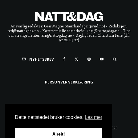
Ansvarlig redaktør: Geir Magne Staurland (geir@nd.no) • Redaksjon:
red@nattogdag.no • Kommersielle samarbeid: kom@nattogdag.no • Tips
om arrangementer: arr@nattogdag.no • Daglig leder: Christian Fure (tlf.
92 08 85 72)
NYHETSBREV
PERSONVERNERKLÆRING
Ta meg til toppen
Dette nettstedet bruker cookies.
Les mer
Alle rettigheter reservert • Copyright © Natt & Dag 2023
Ålreit!