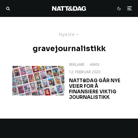
Nyeste
gravejournalistikk
REKLAME
·
ARKIV
·
12. FEBRUAR 2020
NATT&DAG GÅR NYE
VEIER FOR Å
FINANSIERE VIKTIG
JOURNALISTIKK