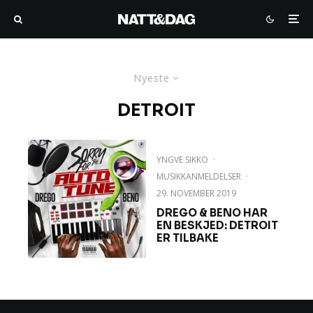
Nyeste
DETROIT
YNGVE SIKKO
·
MUSIKKANMELDELSER
·
29. NOVEMBER 2019
DREGO & BENO HAR
EN BESKJED: DETROIT
ER TILBAKE