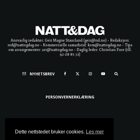
Ansvarlig redaktør: Geir Magne Staurland (geir@nd.no) • Redaksjon:
red@nattogdag.no • Kommersielle samarbeid: kom@nattogdag.no • Tips
om arrangementer: arr@nattogdag.no • Daglig leder: Christian Fure (tlf.
92 08 85 72)
NYHETSBREV
PERSONVERNERKLÆRING
Ta meg til toppen
Dette nettstedet bruker cookies.
Les mer