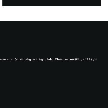
er: arr@nattogdag.no • Daglig leder: Christian Fure (tlf. 92 08 85 72)