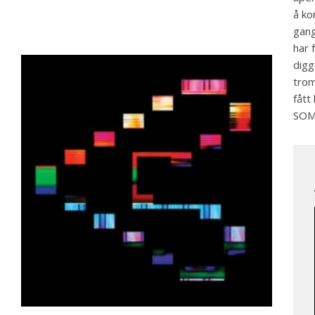
å ko
gang
har 
digg
trom
fått
SOM 