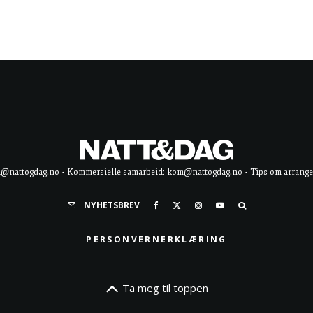
d@nattogdag.no • Kommersielle samarbeid: kom@nattogdag.no • Tips om arrangement
NYHETSBREV
PERSONVERNERKLÆRING
Ta meg til toppen