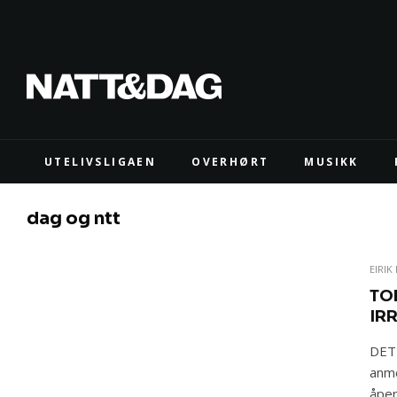
UTELIVSLIGAEN
OVERHØRT
MUSIKK
dag og ntt
EIRIK
TO
IR
DET 
anme
åpen