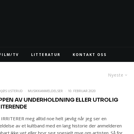
FILM/TV
LITTERATUR
KONTAKT OSS
Nyeste
 KJØS USTERUD
·
MUSIKKANMELDELSER
·
10. FEBRUAR 2020
PPEN AV UNDERHOLDNING ELLER UTROLIG
RITERENDE
IRRITERER meg alltid noe helt jævlig når jeg ser en
ldelse av et kultband med en lang historie der anmelderen
bart ikke vet eller bryr seg spesielt mye om artisten. Så for