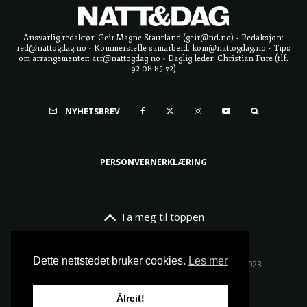
Ansvarlig redaktør: Geir Magne Staurland (geir@nd.no) • Redaksjon:
red@nattogdag.no • Kommersielle samarbeid: kom@nattogdag.no • Tips
om arrangementer: arr@nattogdag.no • Daglig leder: Christian Fure (tlf.
92 08 85 72)
NYHETSBREV
PERSONVERNERKLÆRING
Ta meg til toppen
Dette nettstedet bruker cookies.
Les mer
Alle rettigheter reservert • Copyright © Natt & Dag 2023
Ålreit!