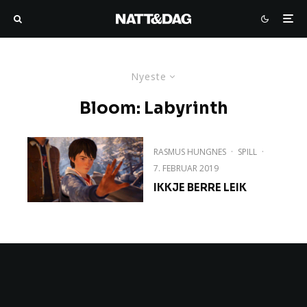
Nyeste
Bloom: Labyrinth
RASMUS HUNGNES
·
SPILL
·
7. FEBRUAR 2019
IKKJE BERRE LEIK