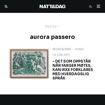
Nyeste
aurora passero
REDAKSJONEN
·
KUNST
·
19. JUNI 2015
– DET SOM OPPSTÅR
NÅR FARGER MØTES,
KAN IKKE FORKLARES
MED HVERDAGSLIG
SPRÅK