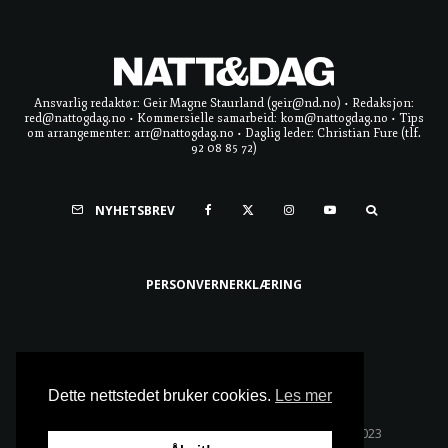
Ansvarlig redaktør: Geir Magne Staurland (geir@nd.no) • Redaksjon:
red@nattogdag.no • Kommersielle samarbeid: kom@nattogdag.no • Tips
om arrangementer: arr@nattogdag.no • Daglig leder: Christian Fure (tlf.
92 08 85 72)
NYHETSBREV
PERSONVERNERKLÆRING
Ta meg til toppen
Dette nettstedet bruker cookies.
Les mer
Alle rettigheter reservert • Copyright © Natt & Dag 2023