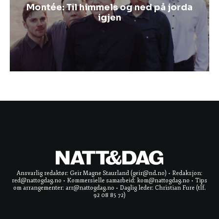
Montée: Til himmels og ned på jorda
igjen
Ansvarlig redaktør: Geir Magne Staurland (geir@nd.no) • Redaksjon:
red@nattogdag.no • Kommersielle samarbeid: kom@nattogdag.no • Tips
om arrangementer: arr@nattogdag.no • Daglig leder: Christian Fure (tlf.
92 08 85 72)