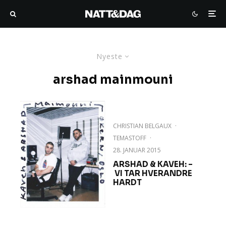
Nyeste
arshad mainmouni
CHRISTIAN BELGAUX
·
TEMASTOFF
·
28. JANUAR 2015
ARSHAD & KAVEH: –
VI TAR HVERANDRE
HARDT