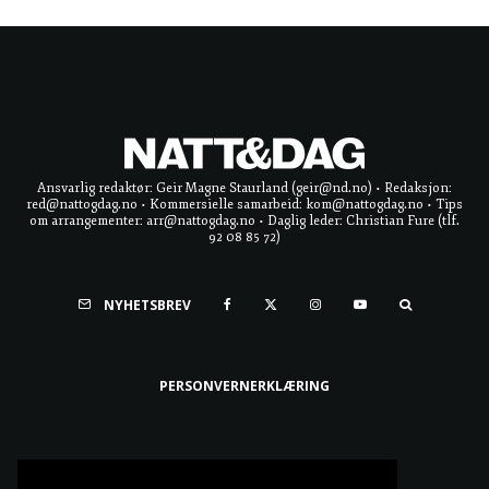
Ansvarlig redaktør: Geir Magne Staurland (geir@nd.no) • Redaksjon:
red@nattogdag.no • Kommersielle samarbeid: kom@nattogdag.no • Tips
om arrangementer: arr@nattogdag.no • Daglig leder: Christian Fure (tlf.
92 08 85 72)
NYHETSBREV
PERSONVERNERKLÆRING
Ta meg til toppen