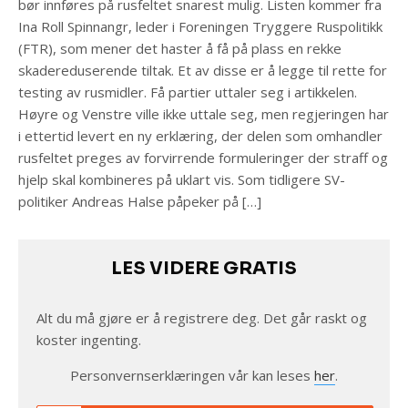
bør innføres på rusfeltet snarest mulig. Listen kommer fra
Ina Roll Spinnangr, leder i Foreningen Tryggere Ruspolitikk
(FTR), som mener det haster å få på plass en rekke
skadereduserende tiltak. Et av disse er å legge til rette for
testing av rusmidler. Få partier uttaler seg i artikkelen.
Høyre og Venstre ville ikke uttale seg, men regjeringen har
i ettertid levert en ny erklæring, der delen som omhandler
rusfeltet preges av forvirrende formuleringer der straff og
hjelp skal kombineres på uklart vis. Som tidligere SV-
politiker Andreas Halse påpeker på […]
LES VIDERE GRATIS
Alt du må gjøre er å registrere deg. Det går raskt og
koster ingenting.
Personvernserklæringen vår kan leses
her
.