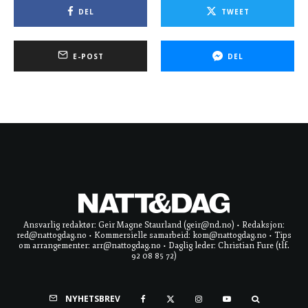
DEL
TWEET
E-POST
DEL
Ansvarlig redaktør: Geir Magne Staurland (geir@nd.no) • Redaksjon:
red@nattogdag.no • Kommersielle samarbeid: kom@nattogdag.no • Tips
om arrangementer: arr@nattogdag.no • Daglig leder: Christian Fure (tlf.
92 08 85 72)
NYHETSBREV