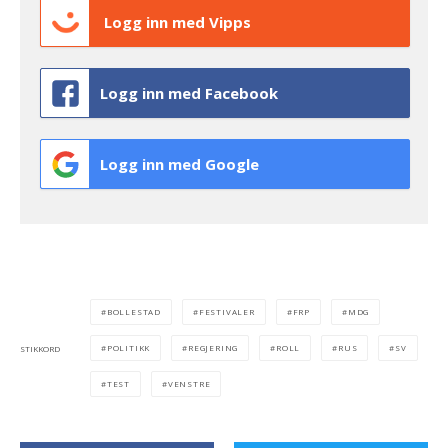
Logg inn med Vipps
Logg inn med Facebook
Logg inn med Google
BOLLESTAD
FESTIVALER
FRP
MDG
POLITIKK
REGJERING
ROLL
RUS
SV
STIKKORD
TEST
VENSTRE