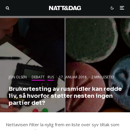
JON OLSEN
·
DEBATT
RUS
·
17. JANUAR 2018
·
2 MIN LESETID
Brukertesting av rusmidler kan redde
liv, så hvorfor støtter nesten ingen
partier det?
Nettavisen Filter la nylig frem en liste over syv tiltak som