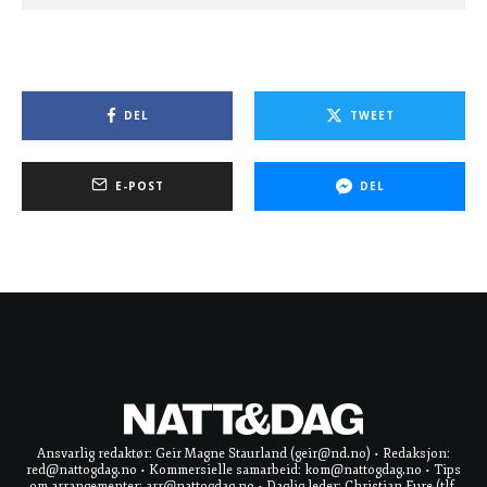
DEL
TWEET
E-POST
DEL
Ansvarlig redaktør: Geir Magne Staurland (geir@nd.no) • Redaksjon:
red@nattogdag.no • Kommersielle samarbeid: kom@nattogdag.no • Tips
om arrangementer: arr@nattogdag.no • Daglig leder: Christian Fure (tlf.