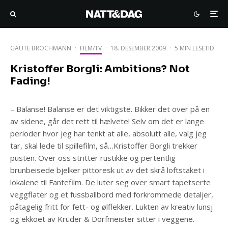
GAUTE BROCHMANN
·
FILM/TV
·
18. DESEMBER 2009
·
5 MIN LESETID
Kristoffer Borgli: Ambitions? Not
Fading!
– Balanse! Balanse er det viktigste. Bikker det over på en
av sidene, går det rett til hælvete! Selv om det er lange
perioder hvor jeg har tenkt at alle, absolutt alle, valg jeg
tar, skal lede til spillefilm, så…Kristoffer Borgli trekker
pusten. Over oss stritter rustikke og pertentlig
brunbeisede bjelker pittoresk ut av det skrå loftstaket i
lokalene til Fantefilm. De luter seg over smart tapetserte
veggflater og et fussballbord med forkrommede detaljer,
påtagelig fritt for fett- og ølflekker. Lukten av kreativ lunsj
og ekkoet av Krüder & Dorfmeister sitter i veggene.