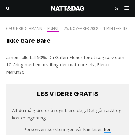
GAUTE BROCHMANN
·
KUNST
·
25. NOVEMBER 2008
·
1 MIN LESETID
Ikke bare Bare
…men i alle fall 50%. Da Galleri Elenor feiret seg selv som
10-åring med en utstilling der matmor selv, Elenor
Martinse
LES VIDERE GRATIS
Alt du må gjøre er å registrere deg. Det går raskt og
koster ingenting.
Personvernserklæringen vår kan leses
her
.