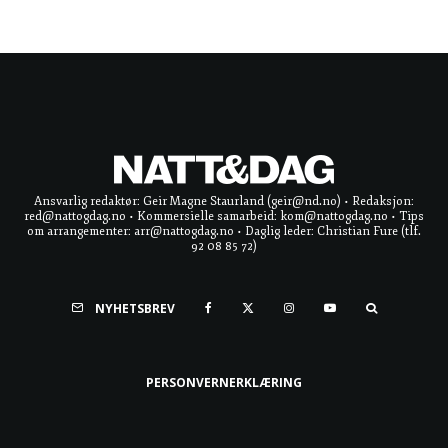
Ansvarlig redaktør: Geir Magne Staurland (geir@nd.no) • Redaksjon:
red@nattogdag.no • Kommersielle samarbeid: kom@nattogdag.no • Tips
om arrangementer: arr@nattogdag.no • Daglig leder: Christian Fure (tlf.
92 08 85 72)
NYHETSBREV
PERSONVERNERKLÆRING