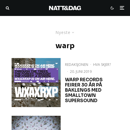
Nyeste
warp
REDAKSJONEN
·
HVA SKJER?
·
20. JUNI 2019
WARP RECORDS
FEIRER 30 ÅR PÅ
BAKLENGS MED
SMALLTOWN
SUPERSOUND