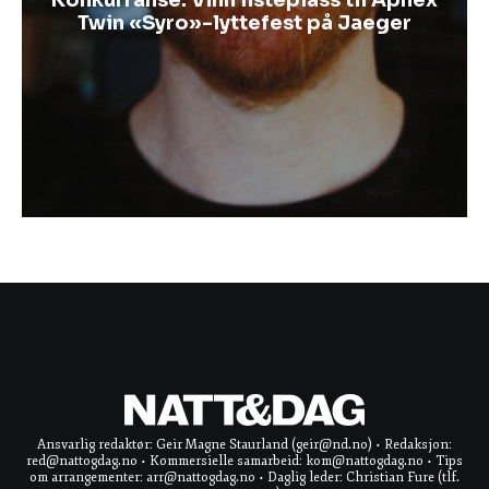
Twin «Syro»-lyttefest på Jaeger
Ansvarlig redaktør: Geir Magne Staurland (geir@nd.no) • Redaksjon:
red@nattogdag.no • Kommersielle samarbeid: kom@nattogdag.no • Tips
om arrangementer: arr@nattogdag.no • Daglig leder: Christian Fure (tlf.