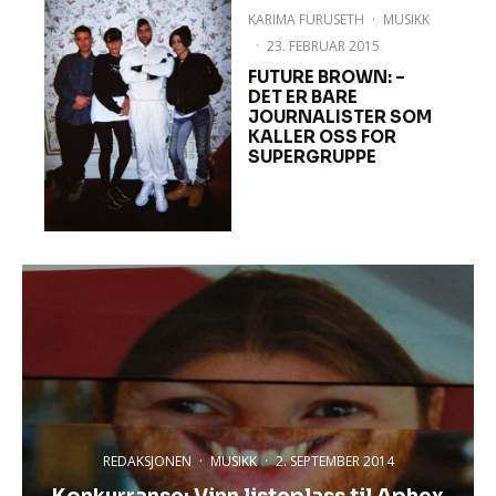
KARIMA FURUSETH
·
MUSIKK
·
23. FEBRUAR 2015
FUTURE BROWN: –
DET ER BARE
JOURNALISTER SOM
KALLER OSS FOR
SUPERGRUPPE
REDAKSJONEN
·
MUSIKK
·
2. SEPTEMBER 2014
Konkurranse: Vinn listeplass til Aphex