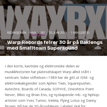
REDAKSJONEN
·
HVA SKJER?
·
20. JUNI 2019
·
1 MIN LESETID
Warp Records feirer 30 år på Baklengs
med Smalltown Supersound
I den korte, kaotiske og elektroniske delen av
musikkhistorien har plateselskapet Warp alltid stått i
sentrum. Siden stiftelsen i 1989 har de gitt ut IDM- og
elektronikalegender som Aphex Twin, Squarepusher,
Autechre, Boards of Canada, SOPHIE, Oneohtrix Point
Never, Bibio og Brian Eno, og nyskapende rnb- og hiphop-
artister som Yves Tumor, Kelela, Flying Lotus og Danny
Brown. Nå har de 30-årsjubileum. Labelet skal for