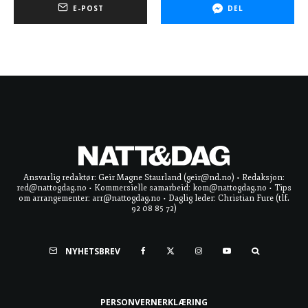
E-POST
DEL
Ansvarlig redaktør: Geir Magne Staurland (geir@nd.no) • Redaksjon:
red@nattogdag.no • Kommersielle samarbeid: kom@nattogdag.no • Tips
om arrangementer: arr@nattogdag.no • Daglig leder: Christian Fure (tlf.
92 08 85 72)
NYHETSBREV
PERSONVERNERKLÆRING