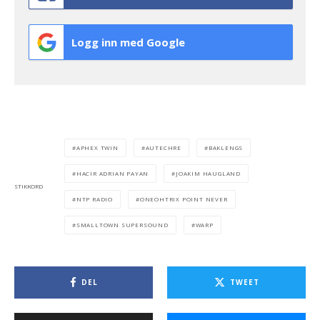
Logg inn med Google
APHEX TWIN
AUTECHRE
BAKLENGS
HACIR ADRIAN PAYAN
JOAKIM HAUGLAND
STIKKORD
NTP RADIO
ONEOHTRIX POINT NEVER
SMALLTOWN SUPERSOUND
WARP
DEL
TWEET