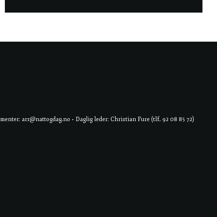
er: arr@nattogdag.no • Daglig leder: Christian Fure (tlf. 92 08 85 72)