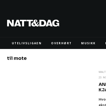
UTELIVSLIGAEN
OVERHØRT
MUSIKK
til mote
MALT
23. 
AN
KJ
Hvo
ekst