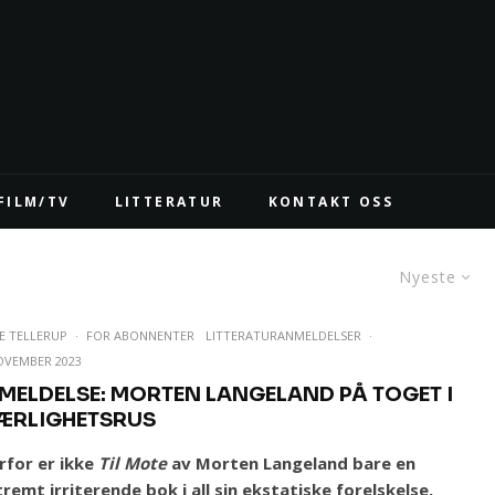
FILM/TV
LITTERATUR
KONTAKT OSS
Nyeste
E TELLERUP
·
FOR ABONNENTER
LITTERATURANMELDELSER
·
NOVEMBER 2023
MELDELSE: MORTEN LANGELAND PÅ TOGET I
ÆRLIGHETSRUS
rfor er ikke
Til Mote
av Morten Langeland bare en
remt irriterende bok i all sin ekstatiske forelskelse,