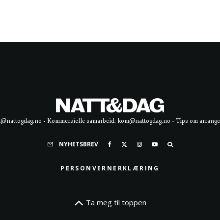
d@nattogdag.no • Kommersielle samarbeid: kom@nattogdag.no • Tips om arrangement
NYHETSBREV
PERSONVERNERKLÆRING
Ta meg til toppen