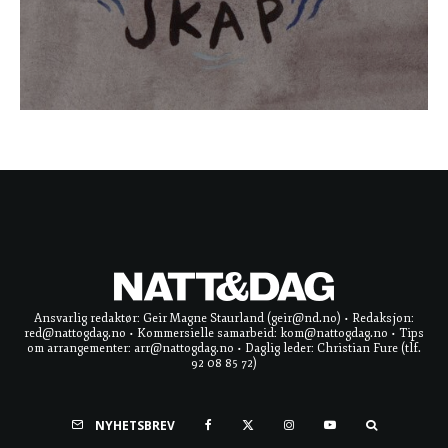
Ansvarlig redaktør: Geir Magne Staurland (geir@nd.no) • Redaksjon:
red@nattogdag.no • Kommersielle samarbeid: kom@nattogdag.no • Tips
om arrangementer: arr@nattogdag.no • Daglig leder: Christian Fure (tlf.
92 08 85 72)
NYHETSBREV