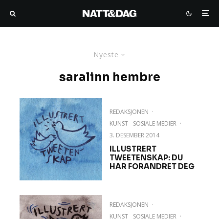
Nyeste
saralinn hembre
REDAKSJONEN
·
KUNST
SOSIALE MEDIER
·
3. DESEMBER 2014
ILLUSTRERT
TWEETENSKAP: DU
HAR FORANDRET DEG
REDAKSJONEN
·
KUNST
SOSIALE MEDIER
·