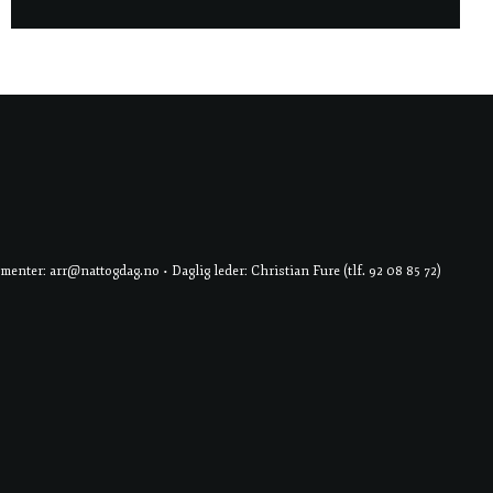
er: arr@nattogdag.no • Daglig leder: Christian Fure (tlf. 92 08 85 72)