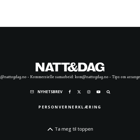
d@nattogdag.no • Kommersielle samarbeid: kom@nattogdag.no • Tips om arrangement
NYHETSBREV
PERSONVERNERKLÆRING
Ta meg til toppen