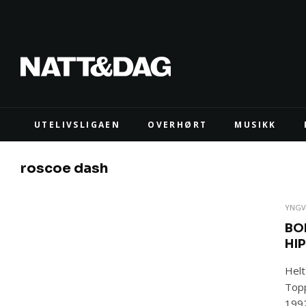
UTELIVSLIGAEN
OVERHØRT
MUSIKK
roscoe dash
YNGV
BO
HI
Helt
Topp
1992