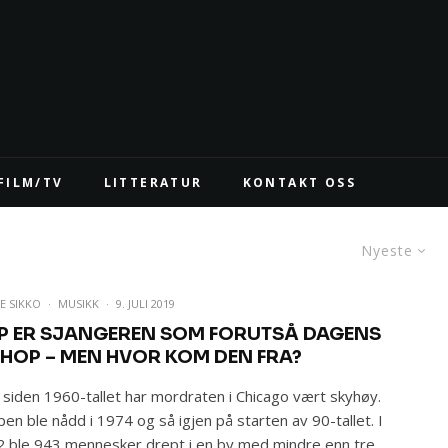
FILM/TV
LITTERATUR
KONTAKT OSS
Nyeste
E SIKKO
·
MUSIKK
·
9. JULI 2019
P ER SJANGEREN SOM FORUTSÅ DAGENS
PHOP – MEN HVOR KOM DEN FRA?
 siden 1960-tallet har mordraten i Chicago vært skyhøy.
en ble nådd i 1974 og så igjen på starten av 90-tallet. I
 ble 943 mennesker drept i en by med mindre enn tre