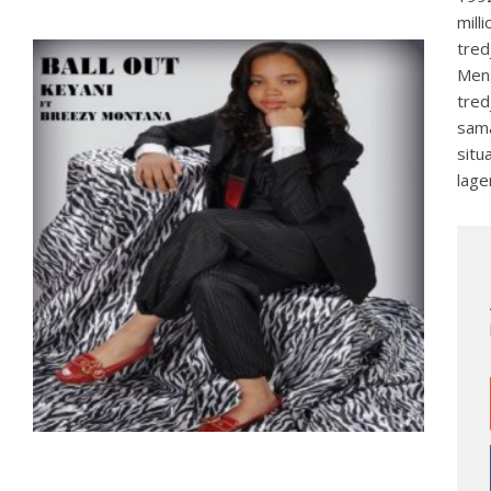
mill
tred
Mens
tred
sama
situ
lage