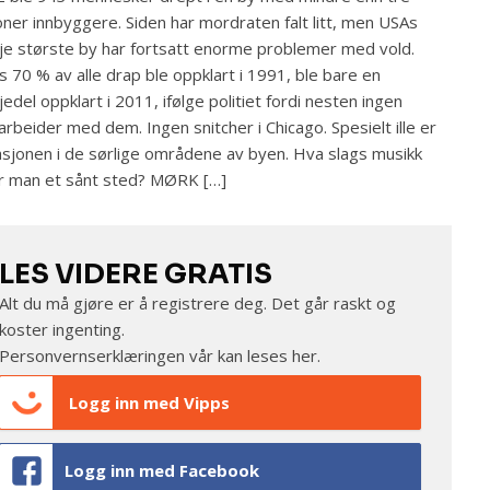
ioner innbyggere. Siden har mordraten falt litt, men USAs
je største by har fortsatt enorme problemer med vold.
 70 % av alle drap ble oppklart i 1991, ble bare en
jedel oppklart i 2011, ifølge politiet fordi nesten ingen
rbeider med dem. Ingen snitcher i Chicago. Spesielt ille er
asjonen i de sørlige områdene av byen. Hva slags musikk
r man et sånt sted? MØRK […]
LES VIDERE GRATIS
Alt du må gjøre er å registrere deg. Det går raskt og
koster ingenting.
Personvernserklæringen vår kan leses
her
.
Logg inn med Vipps
Logg inn med Facebook