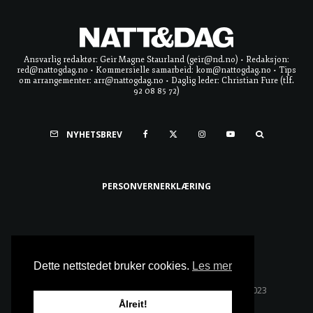
Ansvarlig redaktør: Geir Magne Staurland (geir@nd.no) • Redaksjon:
red@nattogdag.no • Kommersielle samarbeid: kom@nattogdag.no • Tips
om arrangementer: arr@nattogdag.no • Daglig leder: Christian Fure (tlf.
92 08 85 72)
NYHETSBREV
PERSONVERNERKLÆRING
Ta meg til toppen
Dette nettstedet bruker cookies.
Les mer
Alle rettigheter reservert • Copyright © Natt & Dag 2023
Ålreit!