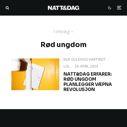
Tilfeldig
Rød ungdom
EILIF GULDVOG HARTVEDT
·
LOL
·
24. APRIL 2024
NATT&DAG ERFARER:
RØD UNGDOM
PLANLEGGER VÆPNA
REVOLUSJON