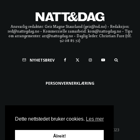
Ansvarlig redaktør: Geir Magne Staurland (geir@nd.no) • Redaksjon:
red@nattogdag.no • Kommersielle samarbeid: kom@nattogdag.no • Tips
om arrangementer: arr@nattogdag.no • Daglig leder: Christian Fure (tlf.
92 08 85 72)
NYHETSBREV
PERSONVERNERKLÆRING
Ta meg til toppen
Dette nettstedet bruker cookies.
Les mer
Alle rettigheter reservert • Copyright © Natt & Dag 2023
Ålreit!