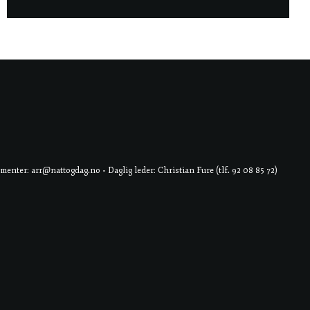
er: arr@nattogdag.no • Daglig leder: Christian Fure (tlf. 92 08 85 72)