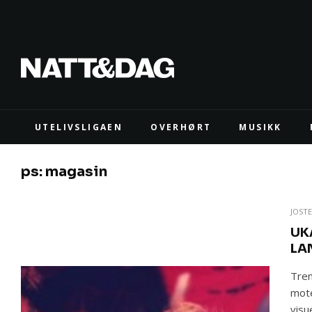
UTELIVSLIGAEN
OVERHØRT
MUSIKK
ps: magasin
JOST
UK
LA
Tren
mote
visu