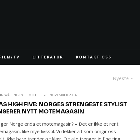
FILM/TV
LITTERATUR
KONTAKT OSS
Nyeste
EIN WÅLENGEN
·
MOTE
·
28. NOVEMBER 2014
AS HIGH FIVE: NORGES STRENGESTE STYLIST
NSERER NYTT MOTEMAGASIN
ger Norge enda et motemagasin? – Det er ikke et rent
magasin, like mye livsstil. Vi dekker alt som omgir oss
elt, ikke bare trender og klær. Og alle trenger jo fine ting.