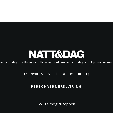
d@nattogdag.no • Kommersielle samarbeid: kom@nattogdag.no • Tips om arrangement
NYHETSBREV
PERSONVERNERKLÆRING
Ta meg til toppen