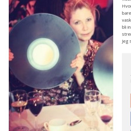
Hvor
bare
vask
bli 
stre
Jeg 