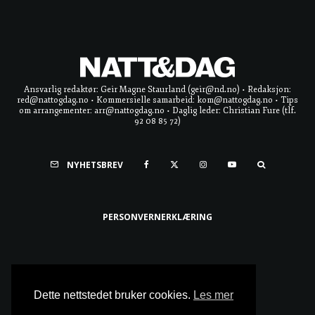
Ansvarlig redaktør: Geir Magne Staurland (geir@nd.no) • Redaksjon:
red@nattogdag.no • Kommersielle samarbeid: kom@nattogdag.no • Tips
om arrangementer: arr@nattogdag.no • Daglig leder: Christian Fure (tlf.
92 08 85 72)
NYHETSBREV
PERSONVERNERKLÆRING
Ta meg til toppen
Dette nettstedet bruker cookies.
Les mer