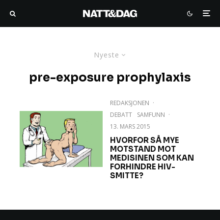
Nyeste
pre-exposure prophylaxis
REDAKSJONEN
·
DEBATT
SAMFUNN
·
13. MARS 2015
HVORFOR SÅ MYE
MOTSTAND MOT
MEDISINEN SOM KAN
FORHINDRE HIV-
SMITTE?