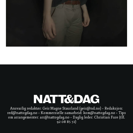
Ansvarlig redaktør: Geir Magne Staurland (geir@nd.no) • Redaksjon:
red@nattogdag.no • Kommersielle samarbeid: kom@nattogdag.no • Tips
om arrangementer: arr@nattogdag.no • Daglig leder: Christian Fure (tlf.
92 08 85 72)