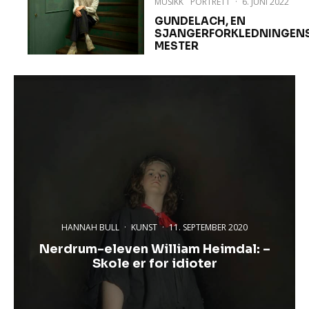
MUSIKK
PORTRETT
·
6. JUNI 2022
GUNDELACH, EN
SJANGERFORKLEDNINGEN
MESTER
HANNAH BULL
·
KUNST
·
11. SEPTEMBER 2020
Nerdrum-eleven William Heimdal: –
Skole er for idioter