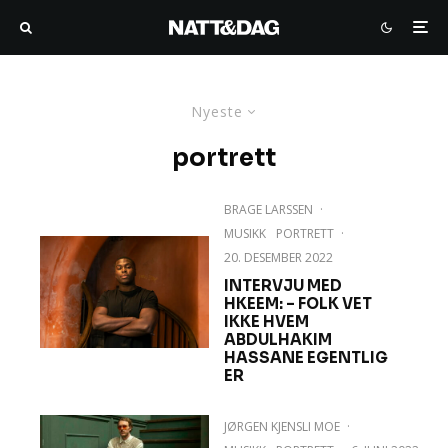
Nyeste
portrett
BRAGE LARSSEN
·
MUSIKK
PORTRETT
·
20. DESEMBER 2022
INTERVJU MED
HKEEM: – FOLK VET
IKKE HVEM
ABDULHAKIM
HASSANE EGENTLIG
ER
JØRGEN KJENSLI MOE
·