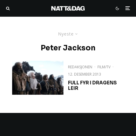
Nyeste
Peter Jackson
REDAKSJONEN
·
FILM/TV
·
12. DESEMBER 2013
FULL FYR I DRAGENS
LEIR