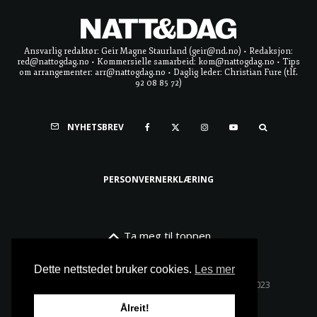
Ansvarlig redaktør: Geir Magne Staurland (geir@nd.no) • Redaksjon:
red@nattogdag.no • Kommersielle samarbeid: kom@nattogdag.no • Tips
om arrangementer: arr@nattogdag.no • Daglig leder: Christian Fure (tlf.
92 08 85 72)
NYHETSBREV
PERSONVERNERKLÆRING
Ta meg til toppen
Dette nettstedet bruker cookies.
Les mer
Alle rettigheter reservert • Copyright © Natt & Dag 2023
Ålreit!