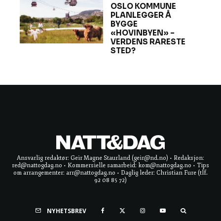
OSLO KOMMUNE
PLANLEGGER Å
BYGGE
«HOVINBYEN» –
VERDENS RARESTE
STED?
Ansvarlig redaktør: Geir Magne Staurland (geir@nd.no) • Redaksjon:
red@nattogdag.no • Kommersielle samarbeid: kom@nattogdag.no • Tips
om arrangementer: arr@nattogdag.no • Daglig leder: Christian Fure (tlf.
92 08 85 72)
NYHETSBREV