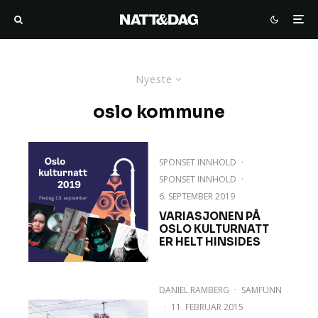
Nyeste
oslo kommune
SPONSET INNHOLD
·
SPONSET INNHOLD
·
6. SEPTEMBER 2019
VARIASJONEN PÅ
OSLO KULTURNATT
ER HELT HINSIDES
DANIEL RAMBERG
·
SAMFUNN
·
11. FEBRUAR 2015