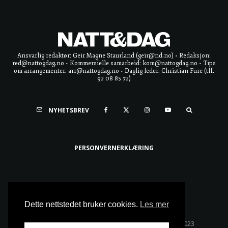
Ansvarlig redaktør: Geir Magne Staurland (geir@nd.no) • Redaksjon:
red@nattogdag.no • Kommersielle samarbeid: kom@nattogdag.no • Tips
om arrangementer: arr@nattogdag.no • Daglig leder: Christian Fure (tlf.
92 08 85 72)
NYHETSBREV
PERSONVERNERKLÆRING
Ta meg til toppen
Dette nettstedet bruker cookies.
Les mer
Alle rettigheter reservert • Copyright © Natt & Dag 2023