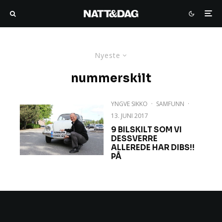
Nyeste
nummerskilt
YNGVE SIKKO
·
SAMFUNN
·
13. JUNI 2017
9 BILSKILT SOM VI
DESSVERRE
ALLEREDE HAR DIBS!!
PÅ