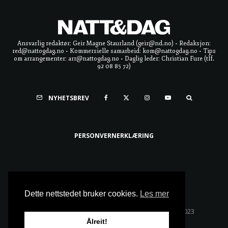
Ansvarlig redaktør: Geir Magne Staurland (geir@nd.no) • Redaksjon:
red@nattogdag.no • Kommersielle samarbeid: kom@nattogdag.no • Tips
om arrangementer: arr@nattogdag.no • Daglig leder: Christian Fure (tlf.
92 08 85 72)
NYHETSBREV
PERSONVERNERKLÆRING
Ta meg til toppen
Dette nettstedet bruker cookies.
Les mer
Alle rettigheter reservert • Copyright © Natt & Dag 2023
Ålreit!