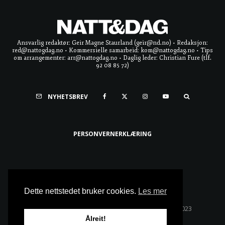
Ansvarlig redaktør: Geir Magne Staurland (geir@nd.no) • Redaksjon:
red@nattogdag.no • Kommersielle samarbeid: kom@nattogdag.no • Tips
om arrangementer: arr@nattogdag.no • Daglig leder: Christian Fure (tlf.
92 08 85 72)
NYHETSBREV
PERSONVERNERKLÆRING
Ta meg til toppen
Dette nettstedet bruker cookies.
Les mer
Alle rettigheter reservert • Copyright © Natt & Dag 2023
Ålreit!