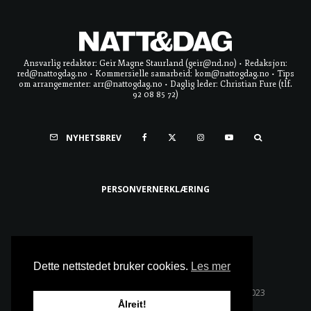
Ansvarlig redaktør: Geir Magne Staurland (geir@nd.no) • Redaksjon:
red@nattogdag.no • Kommersielle samarbeid: kom@nattogdag.no • Tips
om arrangementer: arr@nattogdag.no • Daglig leder: Christian Fure (tlf.
92 08 85 72)
NYHETSBREV
PERSONVERNERKLÆRING
Ta meg til toppen
Dette nettstedet bruker cookies.
Les mer
Alle rettigheter reservert • Copyright © Natt & Dag 2023
Ålreit!