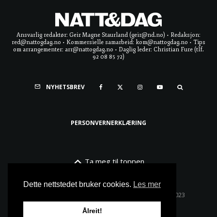
Ansvarlig redaktør: Geir Magne Staurland (geir@nd.no) • Redaksjon:
red@nattogdag.no • Kommersielle samarbeid: kom@nattogdag.no • Tips
om arrangementer: arr@nattogdag.no • Daglig leder: Christian Fure (tlf.
92 08 85 72)
NYHETSBREV
PERSONVERNERKLÆRING
Ta meg til toppen
Dette nettstedet bruker cookies.
Les mer
Alle rettigheter reservert • Copyright © Natt & Dag 2023
Ålreit!