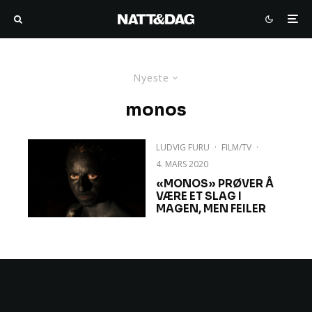
Nyeste
monos
LUDVIG FURU
·
FILM/TV
·
4. MARS 2020
«MONOS» PRØVER Å
VÆRE ET SLAG I
MAGEN, MEN FEILER