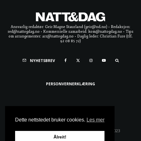
Ansvarlig redaktør: Geir Magne Staurland (geir@nd.no) • Redaksjon:
red@nattogdag.no • Kommersielle samarbeid: kom@nattogdag.no • Tips
om arrangementer: arr@nattogdag.no • Daglig leder: Christian Fure (tlf.
92 08 85 72)
NYHETSBREV
PERSONVERNERKLÆRING
Ta meg til toppen
Dette nettstedet bruker cookies.
Les mer
Alle rettigheter reservert • Copyright © Natt & Dag 2023
Ålreit!