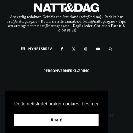
Ansvarlig redaktør: Geir Magne Staurland (geir@nd.no) • Redaksjon:
red@nattogdag.no • Kommersielle samarbeid: kom@nattogdag.no • Tips
om arrangementer: arr@nattogdag.no • Daglig leder: Christian Fure (tlf.
92 08 85 72)
NYHETSBREV
PERSONVERNERKLÆRING
Ta meg til toppen
Dette nettstedet bruker cookies.
Les mer
Alle rettigheter reservert • Copyright © Natt & Dag 2023
Ålreit!