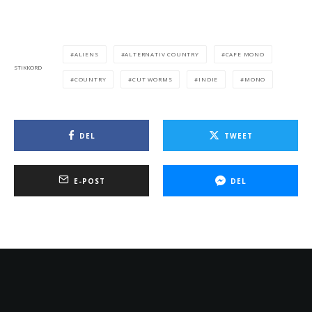
ALIENS
ALTERNATIV COUNTRY
CAFE MONO
STIKKORD
COUNTRY
CUT WORMS
INDIE
MONO
DEL
TWEET
E-POST
DEL