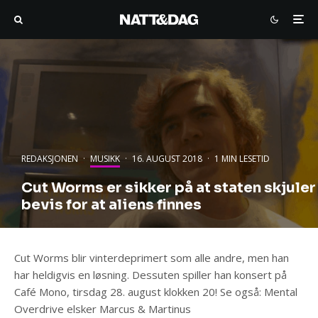
REDAKSJONEN
·
MUSIKK
·
16. AUGUST 2018
·
1 MIN LESETID
Cut Worms er sikker på at staten skjuler
bevis for at aliens finnes
Cut Worms blir vinterdeprimert som alle andre, men han
har heldigvis en løsning. Dessuten spiller han konsert på
Café Mono, tirsdag 28. august klokken 20! Se også: Mental
Overdrive elsker Marcus & Martinus