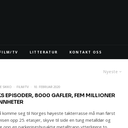
FILM/TV
LITTERATUR
KONTAKT OSS
Nyeste
E SIKKO
·
FILM/TV
·
10. FEBRUAR 2020
KS EPISODER, 8000 GAFLER, FEM MILLIONER
NNHETER
å komme seg til Norges høyeste takterrasse må man først
eisen opp 25. etasjer, skyve til side en tung metalldør og
re opp en parkeringshusaktig metalltrapp ytterligere to