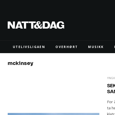
UTELIVSLIGAEN
OVERHØRT
MUSIKK
mckinsey
YNGV
SE
SA
For 
ta h
klat