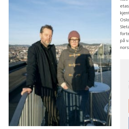
etas
kjen
Oslo
Slet
fort
på v
nors