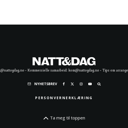
d@nattogdag.no • Kommersielle samarbeid: kom@nattogdag.no • Tips om arrangement
NYHETSBREV
PERSONVERNERKLÆRING
Ta meg til toppen