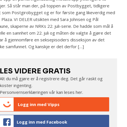
jer. Så står man der, på toppen av Postbygget, tidligere
t som Postgirobygget og er for første gang likeverdig med
 Plaza. VI DELER utsikten med Sara Johnsen og Pål
aune, skaperne av NRKs 22. juli-serie. De hadde som mål å
elle en sannhet om 22. juli og måten de valgte å gjøre det
ar å gjennomføre en seksepisoders disseksjon av det
ke samfunnet. Og kanskje er det derfor […]
LES VIDERE GRATIS
Alt du må gjøre er å registrere deg. Det går raskt og
koster ingenting.
Personvernserklæringen vår kan leses
her
.
Logg inn med Vipps
Logg inn med Facebook