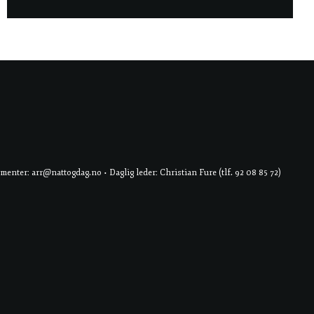
er: arr@nattogdag.no • Daglig leder: Christian Fure (tlf. 92 08 85 72)