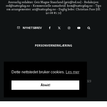
Ansvarlig redaktør: Geir Magne Staurland (geir@nd.no) • Redaksjon:
red@nattogdag.no • Kommersielle samarbeid: kom@nattogdag.no • Tips
om arrangementer: arr@nattogdag.no • Daglig leder: Christian Fure (tlf.
92 08 85 72)
NYHETSBREV
PERSONVERNERKLÆRING
Ta meg til toppen
Dette nettstedet bruker cookies.
Les mer
Alle rettigheter reservert • Copyright © Natt & Dag 2023
Ålreit!