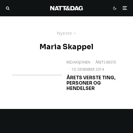
Nyeste
Maria Skappel
REDAKSJONEN
·
ÅRETS BESTE
·
10. DESEMBER 2014
ÅRETS VERSTE TING,
PERSONER OG
HENDELSER