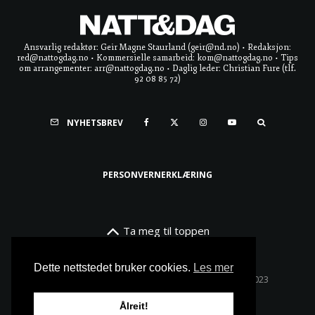
Ansvarlig redaktør: Geir Magne Staurland (geir@nd.no) • Redaksjon:
red@nattogdag.no • Kommersielle samarbeid: kom@nattogdag.no • Tips
om arrangementer: arr@nattogdag.no • Daglig leder: Christian Fure (tlf.
92 08 85 72)
NYHETSBREV
PERSONVERNERKLÆRING
Ta meg til toppen
Dette nettstedet bruker cookies.
Les mer
Alle rettigheter reservert • Copyright © Natt & Dag 2023
Ålreit!