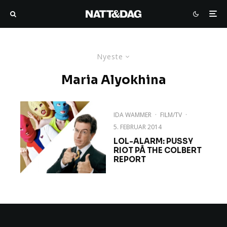
Nyeste
Maria Alyokhina
IDA WAMMER
·
FILM/TV
·
5. FEBRUAR 2014
LOL-ALARM: PUSSY
RIOT PÅ THE COLBERT
REPORT