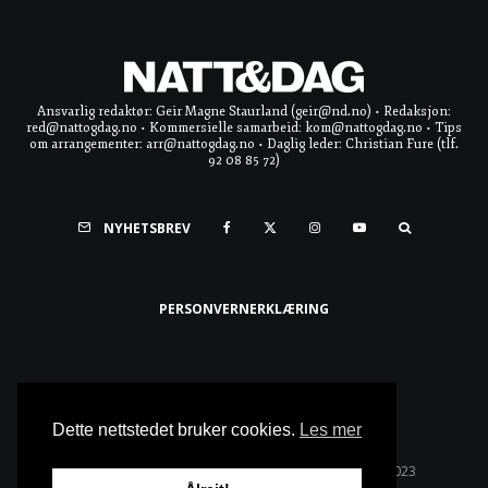
Ansvarlig redaktør: Geir Magne Staurland (geir@nd.no) • Redaksjon:
red@nattogdag.no • Kommersielle samarbeid: kom@nattogdag.no • Tips
om arrangementer: arr@nattogdag.no • Daglig leder: Christian Fure (tlf.
92 08 85 72)
NYHETSBREV
PERSONVERNERKLÆRING
Ta meg til toppen
Dette nettstedet bruker cookies.
Les mer
Alle rettigheter reservert • Copyright © Natt & Dag 2023