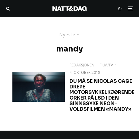
Nyeste
mandy
REDAKSJONEN
·
FILM/TV
·
4. OKTOBER 2018
DU MÅ SE NICOLAS CAGE
DREPE
MOTORSYKKELKJØRENDE
ORKER PÅ LSD I DEN
SINNSSYKE NEON-
VOLDSFILMEN «MANDY»