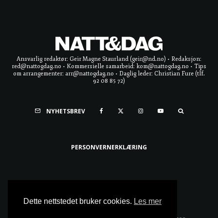
Ansvarlig redaktør: Geir Magne Staurland (geir@nd.no) • Redaksjon:
red@nattogdag.no • Kommersielle samarbeid: kom@nattogdag.no • Tips
om arrangementer: arr@nattogdag.no • Daglig leder: Christian Fure (tlf.
92 08 85 72)
NYHETSBREV
PERSONVERNERKLÆRING
Ta meg til toppen
Dette nettstedet bruker cookies.
Les mer