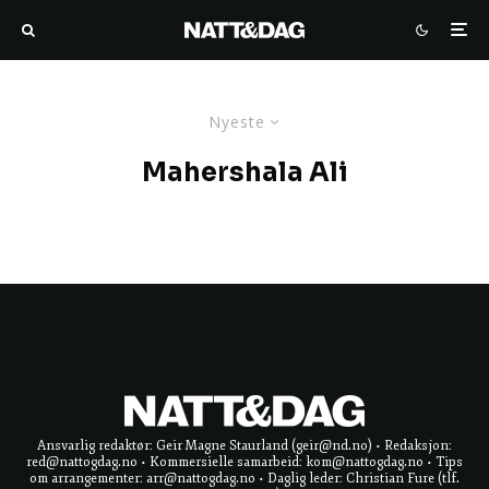
Nyeste
Mahershala Ali
Ansvarlig redaktør: Geir Magne Staurland (geir@nd.no) • Redaksjon:
red@nattogdag.no • Kommersielle samarbeid: kom@nattogdag.no • Tips
om arrangementer: arr@nattogdag.no • Daglig leder: Christian Fure (tlf.