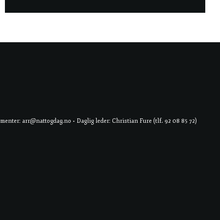
er: arr@nattogdag.no • Daglig leder: Christian Fure (tlf. 92 08 85 72)