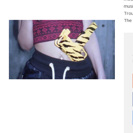
musi
Trou
The 