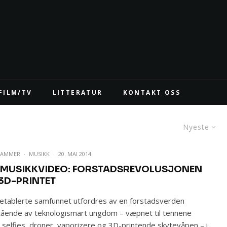
FILM/TV
LITTERATUR
KONTAKT OSS
Nyeste
WAMMER
·
MUSIKK
·
20. MAI 2014
 MUSIKKVIDEO: FORSTADSREVOLUSJONEN
 3D-PRINTET
etablerte samfunnet utfordres av en forstadsverden
ående av teknologismart ungdom – væpnet til tennene
selfies, droner, vaporizere og 3D-printende skytevåpen – i