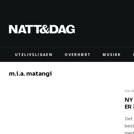
UTELIVSLIGAEN
OVERHØRT
MUSIKK
m.i.a. matangi
IDA 
NY
ER
Det 
best
med 