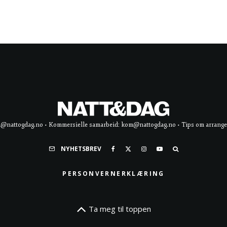
d@nattogdag.no • Kommersielle samarbeid: kom@nattogdag.no • Tips om arrangement
NYHETSBREV
PERSONVERNERKLÆRING
Ta meg til toppen