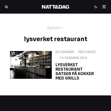
Nyeste
lysverket restaurant
IDA WAMMER
·
ÅRETS BESTE
·
19. DESEMBER 2014
LYSVERKET
RESTAURANT
SATSER PÅ KOKKER
MED GRILLS