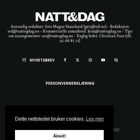
Ansvarlig redaktør: Geir Magne Staurland (geir@nd.no) • Redaksjon:
red@nattogdag.no • Kommersielle samarbeid: kom@nattogdag.no • Tips
om arrangementer: arr@nattogdag.no • Daglig leder: Christian Fure (tlf.
92 08 85 72)
NYHETSBREV
PERSONVERNERKLÆRING
Ta meg til toppen
Dette nettstedet bruker cookies.
Les mer
Alle rettigheter reservert • Copyright © Natt & Dag 2023
Ålreit!