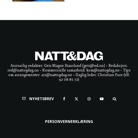
Ansvarlig redaktør: Geir Magne Staurland (geir@nd.no) • Redaksjon:
red@nattogdag.no • Kommersielle samarbeid: kom@nattogdag.no • Tips
om arrangementer: arr@nattogdag.no • Daglig leder: Christian Fure (tlf.
92 08 85 72)
NYHETSBREV
PERSONVERNERKLÆRING