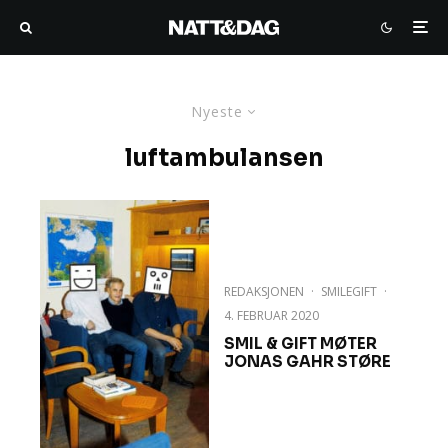
Nyeste
luftambulansen
REDAKSJONEN
·
SMILEGIFT
·
4. FEBRUAR 2020
SMIL & GIFT MØTER
JONAS GAHR STØRE