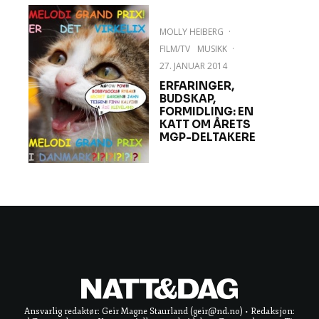
MOLLY HEIBERG
·
FILM/TV
MUSIKK
·
27. JANUAR 2014
ERFARINGER,
BUDSKAP,
FORMIDLING: EN
KATT OM ÅRETS
MGP-DELTAKERE
Ansvarlig redaktør: Geir Magne Staurland (geir@nd.no) • Redaksjon: