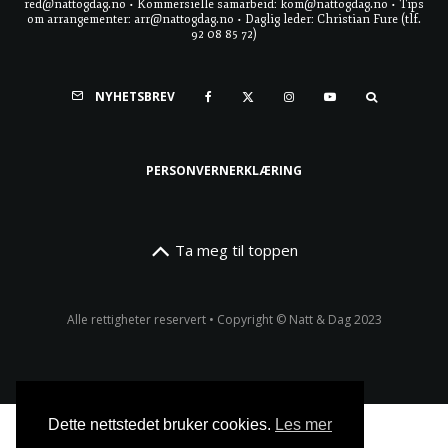
red@nattogdag.no • Kommersielle samarbeid: kom@nattogdag.no • Tips
om arrangementer: arr@nattogdag.no • Daglig leder: Christian Fure (tlf.
92 08 85 72)
NYHETSBREV
PERSONVERNERKLÆRING
Ta meg til toppen
Alle rettigheter reservert • Copyright © Natt & Dag 2023
Dette nettstedet bruker cookies.
Les mer