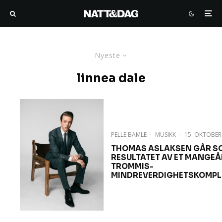
Nyeste
linnea dale
PELLE BAMLE
·
MUSIKK
·
15. OKTOBER
THOMAS ASLAKSEN GÅR SO
RESULTATET AV ET MANGEÅ
TROMMIS-
MINDREVERDIGHETSKOMPL