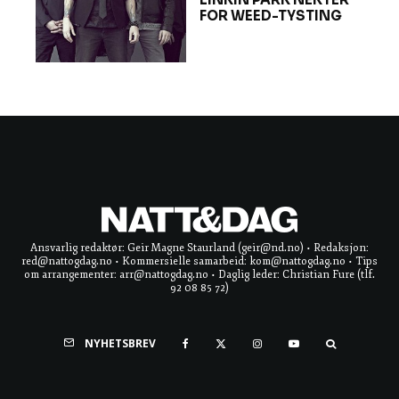
FOR WEED-TYSTING
Ansvarlig redaktør: Geir Magne Staurland (geir@nd.no) • Redaksjon:
red@nattogdag.no • Kommersielle samarbeid: kom@nattogdag.no • Tips
om arrangementer: arr@nattogdag.no • Daglig leder: Christian Fure (tlf.
92 08 85 72)
NYHETSBREV