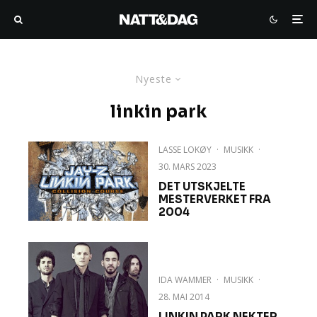
Nyeste
linkin park
LASSE LOKØY
·
MUSIKK
·
30. MARS 2023
DET UTSKJELTE
MESTERVERKET FRA
2004
IDA WAMMER
·
MUSIKK
·
28. MAI 2014
LINKIN PARK NEKTER