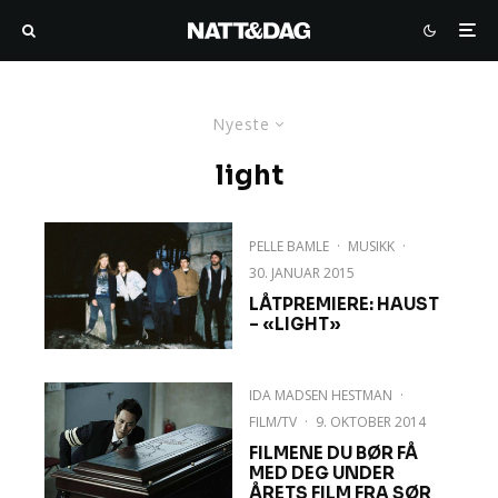
Nyeste
light
PELLE BAMLE
·
MUSIKK
·
30. JANUAR 2015
LÅTPREMIERE: HAUST
– «LIGHT»
IDA MADSEN HESTMAN
·
FILM/TV
·
9. OKTOBER 2014
FILMENE DU BØR FÅ
MED DEG UNDER
ÅRETS FILM FRA SØR