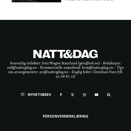
Ansvarlig redaktør: Geir Magne Staurland (geir@nd.no) • Redaksjon:
red@nattogdag.no • Kommersielle samarbeid: kom@nattogdag.no • Tips
om arrangementer: arr@nattogdag.no • Daglig leder: Christian Fure (tlf.
92 08 85 72)
NYHETSBREV
PERSONVERNERKLÆRING