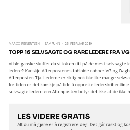
MARCO REINERTSEN
·
SAMFUNN
·
25. FEBRUAR 2019
TOPP 16 SELVSAGTE OG RARE LEDERE FRA V
Vi ble ganske skuffet da vi tok en titt på de mest selvsagte 
ledere? Kanskje Aftenpostenes tabloide naboer VG og Dagbla
Aftenposten Tja. Lederne er riktig nok ikke like mange selvs
for tiden er det kanskje på tide å opprette lederskribentlin
selvsagte ledere enn Aftenposten betyr det ikke at de ikke ha
LES VIDERE GRATIS
Alt du må gjøre er å registrere deg. Det går raskt og kos