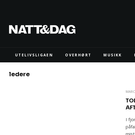
UTELIVSLIGAEN
OVERHØRT
MUSIKK
ledere
MARC
TO
AF
I fj
påfa
mist