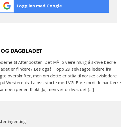
Logg inn med Google
G OG DAGBLADET
lederne til Aftenposten. Det MÅ jo være mulig å skrive bedre
det er flinkere? Les også: Topp 29 selvsagte ledere fra
agte overskrifter, men om dette er ståa til norske avisledere
je på Westerdals. La oss starte med VG. Bare fordi de har færre
r noen perler: Klokt! Jo, men vet du hva, det […]
ter ingenting.