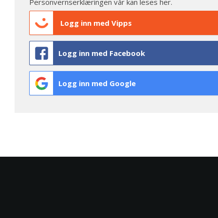
Personvernserklæringen vår kan leses
her
.
Logg inn med Vipps
Logg inn med Facebook
Logg inn med Google