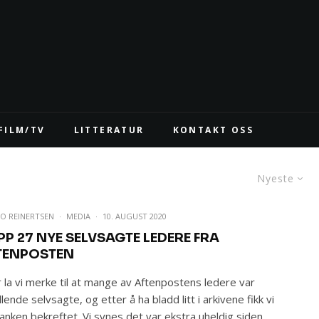
FILM/TV
LITTERATUR
KONTAKT OSS
Nyeste
O REINERTSEN
·
MEDIA
·
10. AUGUST 2020
PP 27 NYE SELVSAGTE LEDERE FRA
TENPOSTEN
or la vi merke til at mange av Aftenpostens ledere var
llende selvsagte, og etter å ha bladd litt i arkivene fikk vi
anken bekreftet. Vi synes det var ekstra uheldig siden