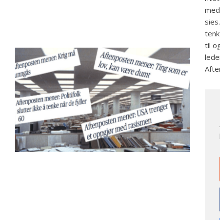
medi
sies
tenk
til 
lede
Afte